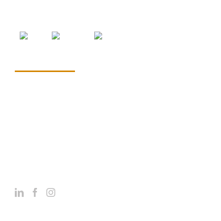
CONTACTO:
Productos Congelados Selectos 3000 S.L.
Pol. Ind. Picassent C/6 N° 30. Buzón 123
46220 Picassent (Valencia) Spain
Tel: :
(+34) 902 100 432
Email:
info@pcs.es