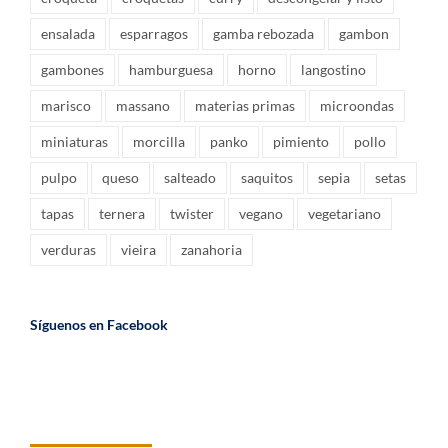
ensalada
esparragos
gamba rebozada
gambon
gambones
hamburguesa
horno
langostino
marisco
massano
materias primas
microondas
miniaturas
morcilla
panko
pimiento
pollo
pulpo
queso
salteado
saquitos
sepia
setas
tapas
ternera
twister
vegano
vegetariano
verduras
vieira
zanahoria
Síguenos en Facebook