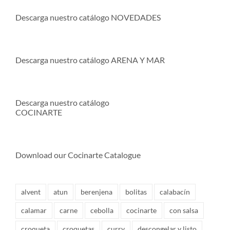
Descarga nuestro catálogo NOVEDADES
Descarga nuestro catálogo ARENA Y MAR
Descarga nuestro catálogo
COCINARTE
Download our Cocinarte Catalogue
alvent
atun
berenjena
bolitas
calabacín
calamar
carne
cebolla
cocinarte
con salsa
croqueta
croquetas
curry
descongelar y listo