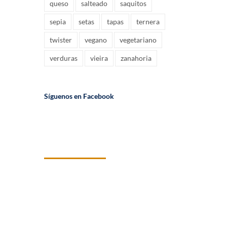
queso
salteado
saquitos
sepia
setas
tapas
ternera
twister
vegano
vegetariano
verduras
vieira
zanahoria
Síguenos en Facebook
PCS
Elaboramos soluciones congeladas con
materias primas seleccionadas de primera
calidad. Más de 50 años de tradición e