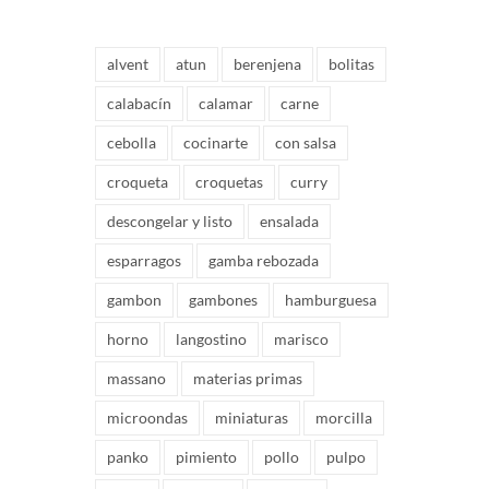
alvent
atun
berenjena
bolitas
calabacín
calamar
carne
cebolla
cocinarte
con salsa
croqueta
croquetas
curry
descongelar y listo
ensalada
esparragos
gamba rebozada
gambon
gambones
hamburguesa
horno
langostino
marisco
massano
materias primas
microondas
miniaturas
morcilla
panko
pimiento
pollo
pulpo