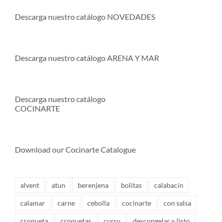
Descarga nuestro catálogo NOVEDADES
Descarga nuestro catálogo ARENA Y MAR
Descarga nuestro catálogo
COCINARTE
Download our Cocinarte Catalogue
alvent
atun
berenjena
bolitas
calabacín
calamar
carne
cebolla
cocinarte
con salsa
croqueta
croquetas
curry
descongelar y listo