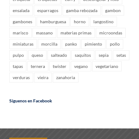
ensalada
esparragos
gamba rebozada
gambon
gambones
hamburguesa
horno
langostino
marisco
massano
materias primas
microondas
miniaturas
morcilla
panko
pimiento
pollo
pulpo
queso
salteado
saquitos
sepia
setas
tapas
ternera
twister
vegano
vegetariano
verduras
vieira
zanahoria
Síguenos en Facebook