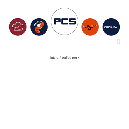
Saltar
al
contenido
Inicio
pulled pork