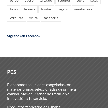
pulpo
queso
salteado
saquitos
sepia
setas
tapas
ternera
twister
vegano
vegetariano
verduras
vieira
zanahoria
Síguenos en Facebook
PCS
Elaboramos soluciones congeladas con
materias primas seleccionadas de primera
calidad. Más de 50 años de tradición e
innovación a tu servicio.
Productos fabricados en España.