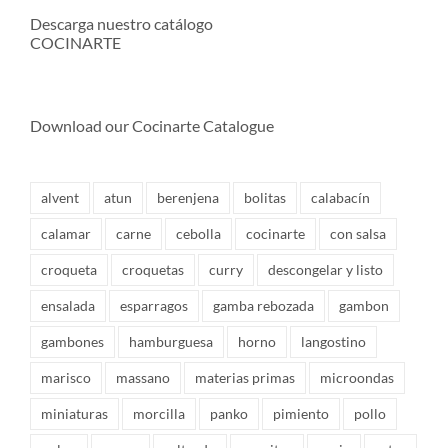
Descarga nuestro catálogo
COCINARTE
Download our Cocinarte Catalogue
alvent
atun
berenjena
bolitas
calabacín
calamar
carne
cebolla
cocinarte
con salsa
croqueta
croquetas
curry
descongelar y listo
ensalada
esparragos
gamba rebozada
gambon
gambones
hamburguesa
horno
langostino
marisco
massano
materias primas
microondas
miniaturas
morcilla
panko
pimiento
pollo