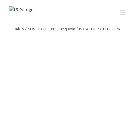
Saltar
al
contenido
Inicio
NOVEDADES
PCS
Croquetas
BOLAS DE PULLED PORK