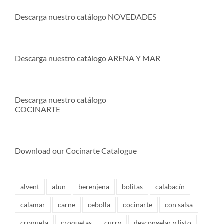
Descarga nuestro catálogo NOVEDADES
Descarga nuestro catálogo ARENA Y MAR
Descarga nuestro catálogo
COCINARTE
Download our Cocinarte Catalogue
alvent
atun
berenjena
bolitas
calabacín
calamar
carne
cebolla
cocinarte
con salsa
croqueta
croquetas
curry
descongelar y listo