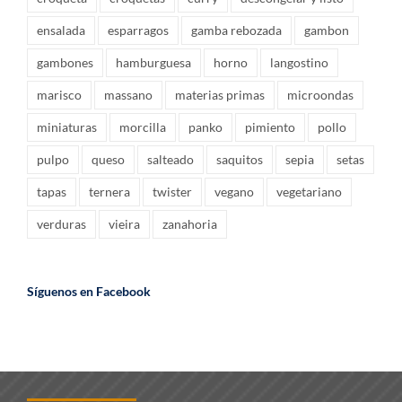
ensalada
esparragos
gamba rebozada
gambon
gambones
hamburguesa
horno
langostino
marisco
massano
materias primas
microondas
miniaturas
morcilla
panko
pimiento
pollo
pulpo
queso
salteado
saquitos
sepia
setas
tapas
ternera
twister
vegano
vegetariano
verduras
vieira
zanahoria
Síguenos en Facebook