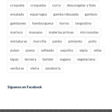
croqueta
croquetas
curry
descongelar y listo
ensalada
esparragos
gamba rebozada
gambon
gambones
hamburguesa
horno
langostino
marisco
massano
materias primas
microondas
miniaturas
morcilla
panko
pimiento
pollo
pulpo
queso
salteado
saquitos
sepia
setas
tapas
ternera
twister
vegano
vegetariano
verduras
vieira
zanahoria
Síguenos en Facebook