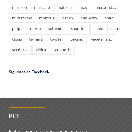
marisco
massano
materias primas
microondas
miniaturas
morcilla
panko
pimiento
pollo
pulpo
queso
salteado
saquitos
sepia
setas
tapas
ternera
twister
vegano
vegetariano
verduras
vieira
zanahoria
Síguenos en Facebook
PCS
Elaboramos soluciones congeladas con