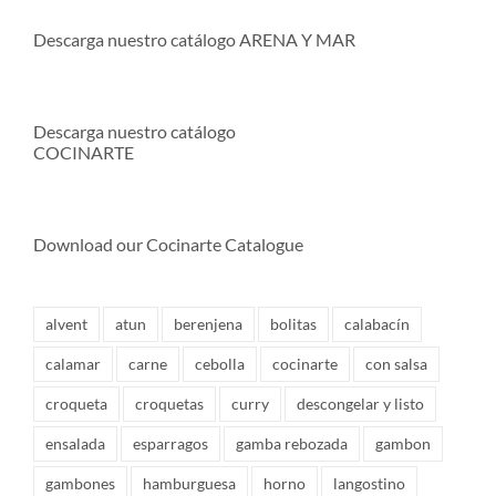
Descarga nuestro catálogo ARENA Y MAR
Descarga nuestro catálogo
COCINARTE
Download our Cocinarte Catalogue
alvent
atun
berenjena
bolitas
calabacín
calamar
carne
cebolla
cocinarte
con salsa
croqueta
croquetas
curry
descongelar y listo
ensalada
esparragos
gamba rebozada
gambon
gambones
hamburguesa
horno
langostino