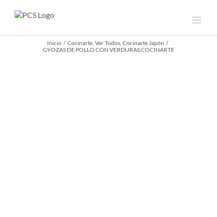
Saltar
al
contenido
Inicio
Cocinarte
Ver Todos
Cocinarte Japón
GYOZAS DE POLLO CON VERDURAS COCINARTE