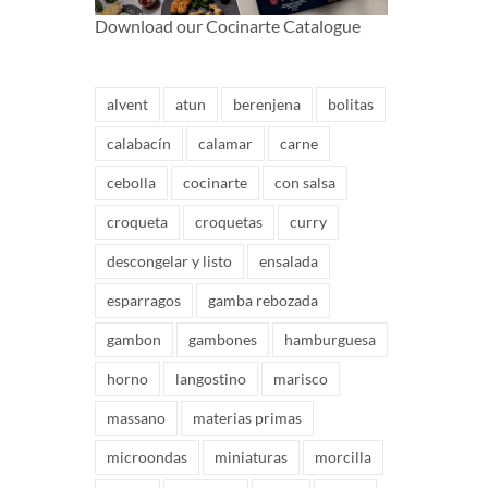
Download our Cocinarte Catalogue
alvent
atun
berenjena
bolitas
calabacín
calamar
carne
cebolla
cocinarte
con salsa
croqueta
croquetas
curry
descongelar y listo
ensalada
esparragos
gamba rebozada
gambon
gambones
hamburguesa
horno
langostino
marisco
massano
materias primas
microondas
miniaturas
morcilla