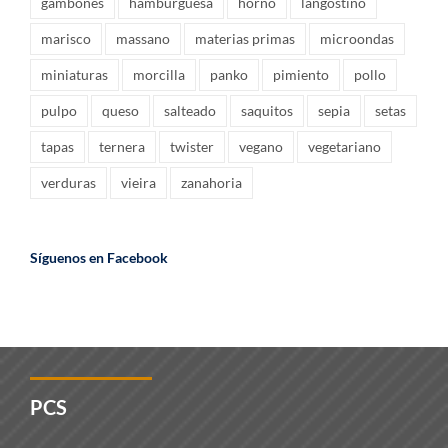
gambones
hamburguesa
horno
langostino
marisco
massano
materias primas
microondas
miniaturas
morcilla
panko
pimiento
pollo
pulpo
queso
salteado
saquitos
sepia
setas
tapas
ternera
twister
vegano
vegetariano
verduras
vieira
zanahoria
Síguenos en Facebook
PCS