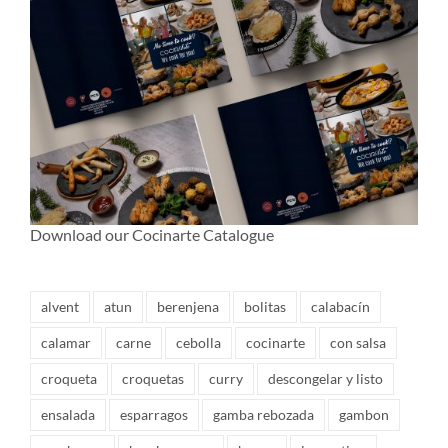
Download our Cocinarte Catalogue
alvent
atun
berenjena
bolitas
calabacín
calamar
carne
cebolla
cocinarte
con salsa
croqueta
croquetas
curry
descongelar y listo
ensalada
esparragos
gamba rebozada
gambon