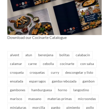
Download our Cocinarte Catalogue
alvent
atun
berenjena
bolitas
calabacín
calamar
carne
cebolla
cocinarte
con salsa
croqueta
croquetas
curry
descongelar y listo
ensalada
esparragos
gamba rebozada
gambon
gambones
hamburguesa
horno
langostino
marisco
massano
materias primas
microondas
miniaturas
morcilla
panko
pimiento
pollo