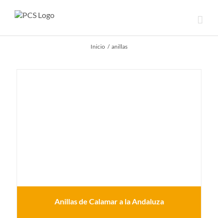
Saltar
al
contenido
Inicio
anillas
Anillas de Calamar a la Andaluza