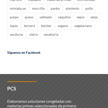
miniaturas
morcilla
panko
pimiento
pollo
pulpo
queso
salteado
saquitos
sepia
setas
tapas
ternera
twister
vegano
vegetariano
verduras
vieira
zanahoria
Síguenos en Facebook
PCS
Elaboramos soluciones congeladas con
materias primas seleccionadas de primera