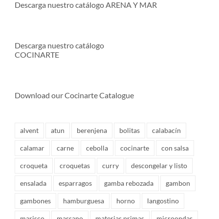
Descarga nuestro catálogo ARENA Y MAR
Descarga nuestro catálogo
COCINARTE
Download our Cocinarte Catalogue
alvent
atun
berenjena
bolitas
calabacín
calamar
carne
cebolla
cocinarte
con salsa
croqueta
croquetas
curry
descongelar y listo
ensalada
esparragos
gamba rebozada
gambon
gambones
hamburguesa
horno
langostino
marisco
massano
materias primas
microondas