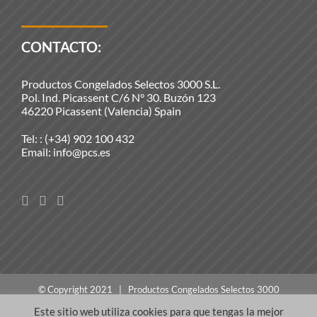
CONTACTO:
Productos Congelados Selectos 3000 S.L.
Pol. Ind. Picassent C/6 N° 30. Buzón 123
46220 Picassent (Valencia) Spain
Tel: :
(+34) 902 100 432
Email:
info@pcs.es
© Copyright 2021 | Productos Congelados Selectos 3000
S.L. | Todos los derechos reservados |
Aviso legal
Este sitio web utiliza cookies para que tengas la mejor