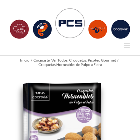
Saltar
al
contenido
Inicio
Cocinarte
Ver Todos
Croquetas
Picoteo Gourmet
Croquetas Horneables de Pulpo a Feira