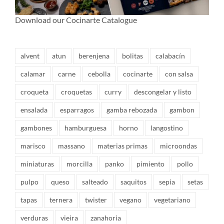
Download our Cocinarte Catalogue
alvent
atun
berenjena
bolitas
calabacín
calamar
carne
cebolla
cocinarte
con salsa
croqueta
croquetas
curry
descongelar y listo
ensalada
esparragos
gamba rebozada
gambon
gambones
hamburguesa
horno
langostino
marisco
massano
materias primas
microondas
miniaturas
morcilla
panko
pimiento
pollo
pulpo
queso
salteado
saquitos
sepia
setas
tapas
ternera
twister
vegano
vegetariano
verduras
vieira
zanahoria