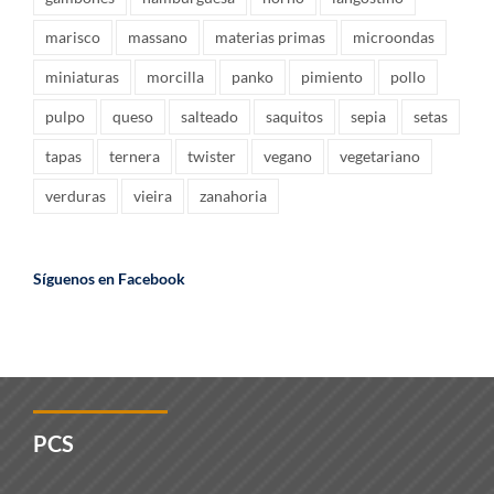
marisco
massano
materias primas
microondas
miniaturas
morcilla
panko
pimiento
pollo
pulpo
queso
salteado
saquitos
sepia
setas
tapas
ternera
twister
vegano
vegetariano
verduras
vieira
zanahoria
Síguenos en Facebook
PCS