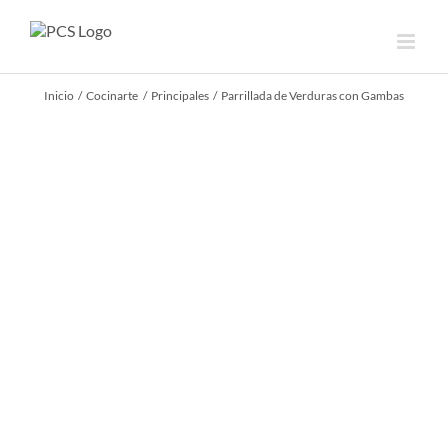
Saltar
al
contenido
Inicio
Cocinarte
Principales
Parrillada de Verduras con Gambas