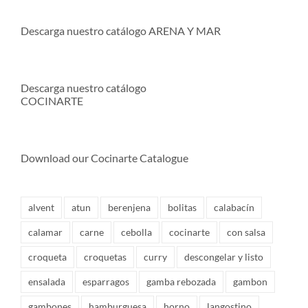
Descarga nuestro catálogo ARENA Y MAR
Descarga nuestro catálogo
COCINARTE
Download our Cocinarte Catalogue
alvent
atun
berenjena
bolitas
calabacín
calamar
carne
cebolla
cocinarte
con salsa
croqueta
croquetas
curry
descongelar y listo
ensalada
esparragos
gamba rebozada
gambon
gambones
hamburguesa
horno
langostino