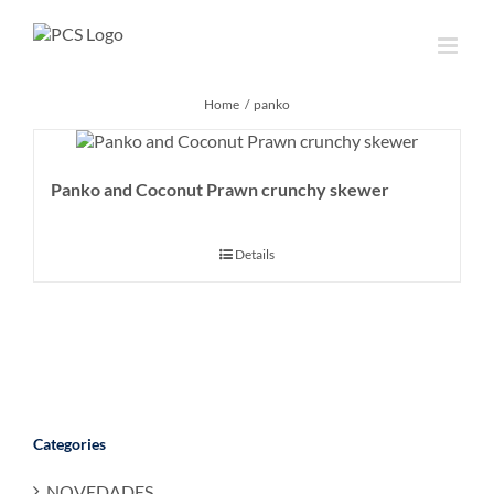
Skip
to
content
Home
panko
Panko and Coconut Prawn crunchy skewer
Details
Categories
NOVEDADES