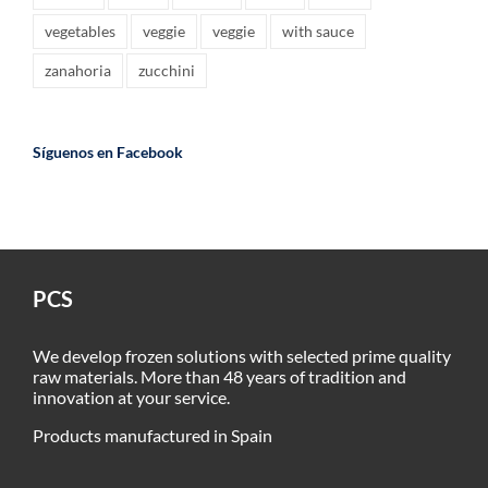
vegetables
veggie
veggie
with sauce
zanahoria
zucchini
Síguenos en Facebook
PCS
We develop frozen solutions with selected prime quality
raw materials. More than 48 years of tradition and
innovation at your service.
Products manufactured in Spain