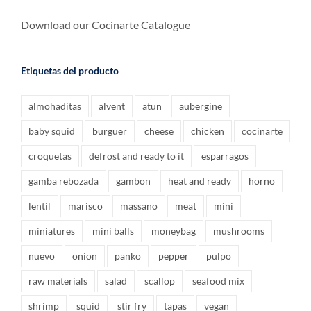
Download our Cocinarte Catalogue
Etiquetas del producto
almohaditas
alvent
atun
aubergine
baby squid
burguer
cheese
chicken
cocinarte
croquetas
defrost and ready to it
esparragos
gamba rebozada
gambon
heat and ready
horno
lentil
marisco
massano
meat
mini
miniatures
mini balls
moneybag
mushrooms
nuevo
onion
panko
pepper
pulpo
raw materials
salad
scallop
seafood mix
shrimp
squid
stir fry
tapas
vegan