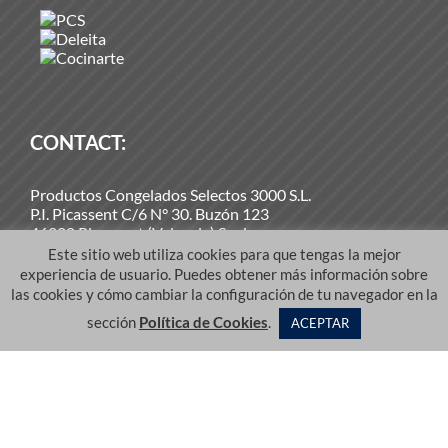
CONTACT:
Productos Congelados Selectos 3000 S.L.
P.I. Picassent C/6 N° 30. Buzón 123
46220 Picassent (Valencia) Spain
Phone:
(+34) 902 100 432
Este sitio web utiliza cookies para que tengas la mejor
Email:
info@pcs.es
experiencia de usuario. Puedes obtener más información sobre
las cookies y cómo cambiar la configuración de tu navegador en la
sección
Política de Cookies
.
ACEPTAR