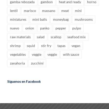
gamba rebozada
gambon
heat and ready
horno
lentil
marisco
massano
meat
mini
miniatures
mini balls
moneybag
mushrooms
nuevo
onion
panko
pepper
pulpo
raw materials
salad
scallop
seafood mix
shrimp
squid
stir fry
tapas
vegan
vegetables
veggie
veggie
with sauce
zanahoria
zucchini
Síguenos en Facebook