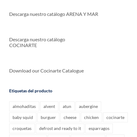
Descarga nuestro catálogo ARENA Y MAR
Descarga nuestro catálogo
COCINARTE
Download our Cocinarte Catalogue
Etiquetas del producto
almohaditas
alvent
atun
aubergine
baby squid
burguer
cheese
chicken
cocinarte
croquetas
defrost and ready to it
esparragos