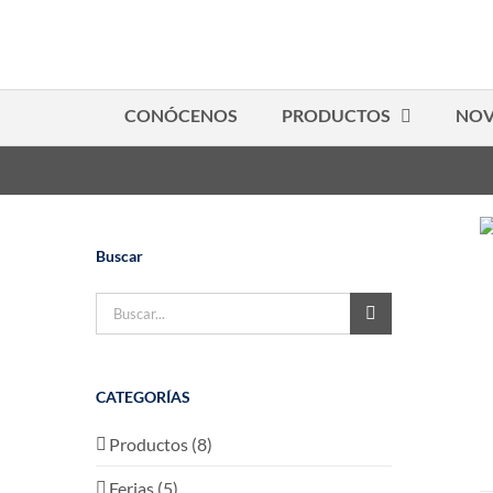
Saltar
al
contenido
CONÓCENOS
PRODUCTOS
NOV
Buscar
Buscar:
CATEGORÍAS
Productos (8)
Ferias (5)