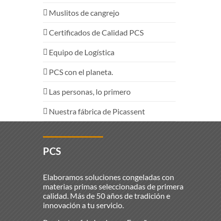
Muslitos de cangrejo
Certificados de Calidad PCS
Equipo de Logística
PCS con el planeta.
Las personas, lo primero
Nuestra fábrica de Picassent
PCS
Elaboramos soluciones congeladas con
materias primas seleccionadas de primera
calidad. Más de 50 años de tradición e
innovación a tu servicio.