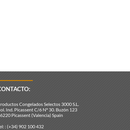
CONTACTO:
roductos Congelados Selectos 3000 S.L.
ol. Ind. Picassent C/6 N° 30. Buzón 123
6220 Picassent (Valencia) Spain
el: :
(+34) 902 100 432