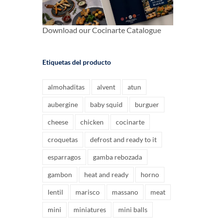
Download our Cocinarte Catalogue
Etiquetas del producto
almohaditas
alvent
atun
aubergine
baby squid
burguer
cheese
chicken
cocinarte
croquetas
defrost and ready to it
esparragos
gamba rebozada
gambon
heat and ready
horno
lentil
marisco
massano
meat
mini
miniatures
mini balls