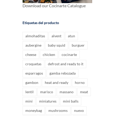
Download our Cocinarte Catalogue
Etiquetas del producto
almohaditas
alvent
atun
aubergine
baby squid
burguer
cheese
chicken
cocinarte
croquetas
defrost and ready to it
esparragos
gamba rebozada
gambon
heat and ready
horno
lentil
marisco
massano
meat
mini
miniatures
mini balls
moneybag
mushrooms
nuevo