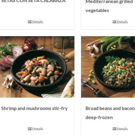
SETAS CON SETA CALABAZA
Mediterranean grilled
vegetables
Details
Details
Broad beans and bacon 
Shrimp and mushrooms stir-fry
deep-frozen
Details
Details