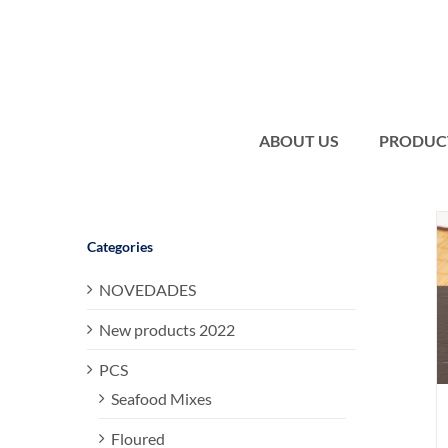
Skip
to
content
ABOUT US
PRODUC
Categories
NOVEDADES
New products 2022
PCS
Seafood Mixes
Floured