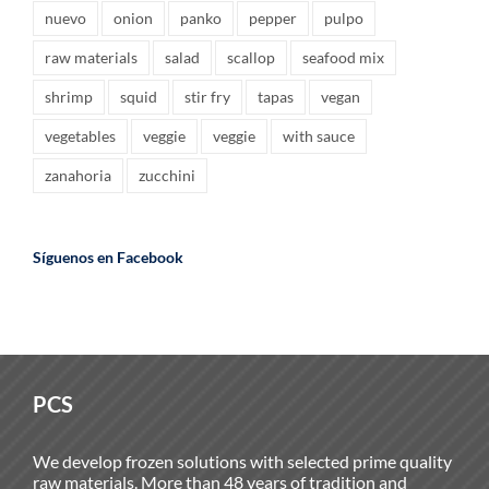
nuevo
onion
panko
pepper
pulpo
raw materials
salad
scallop
seafood mix
shrimp
squid
stir fry
tapas
vegan
vegetables
veggie
veggie
with sauce
zanahoria
zucchini
Síguenos en Facebook
PCS
We develop frozen solutions with selected prime quality
raw materials. More than 48 years of tradition and