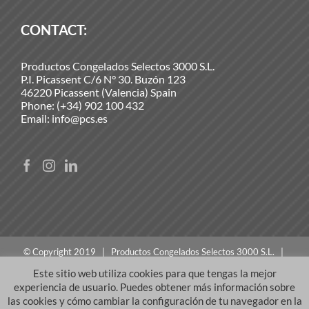
CONTACT:
Productos Congelados Selectos 3000 S.L.
P.I. Picassent C/6 N° 30. Buzón 123
46220 Picassent (Valencia) Spain
Phone:
(+34) 902 100 432
Email:
info@pcs.es
© Copyright 2019 | Productos Congelados Selectos 3000 S.L. |
All rights reserved |
Legal Notice
Este sitio web utiliza cookies para que tengas la mejor
experiencia de usuario. Puedes obtener más información sobre
las cookies y cómo cambiar la configuración de tu navegador en la
Español
English