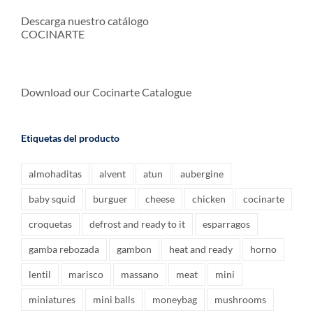
Descarga nuestro catálogo
COCINARTE
Download our Cocinarte Catalogue
Etiquetas del producto
almohaditas
alvent
atun
aubergine
baby squid
burguer
cheese
chicken
cocinarte
croquetas
defrost and ready to it
esparragos
gamba rebozada
gambon
heat and ready
horno
lentil
marisco
massano
meat
mini
miniatures
mini balls
moneybag
mushrooms